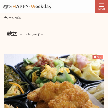
MENU
ホーム
献立
献立
– category –
献立