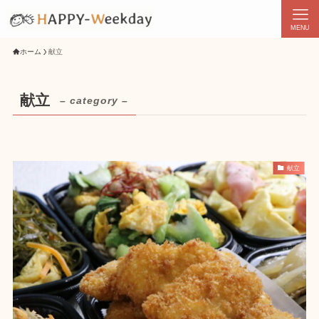
MENU
ホーム
献立
献立
– category –
献立